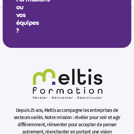
ou
vos
équipes
?
Depuis 25 ans, Meltis accompagne les entreprises de
secteurs variés. Notre mission : révéler pour voir et agir
différemment, réinventer pour accepter de penser
autrement, réenchanter en portant une vision