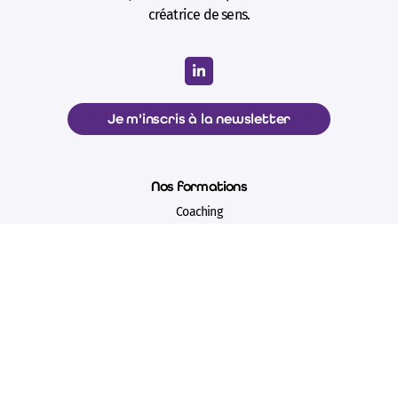
créatrice de sens.
Je m'inscris à la newsletter
Nos formations
Coaching
Management et Leadership
Innovation et intelligence artificielle
Vente et négociation
Formations certifiantes de NEOMA