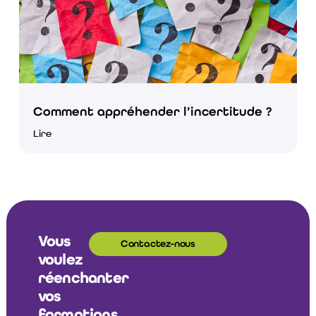
Comment appréhender l’incertitude ?
Lire
Vous
Contactez-nous
voulez
réenchanter
vos
formations