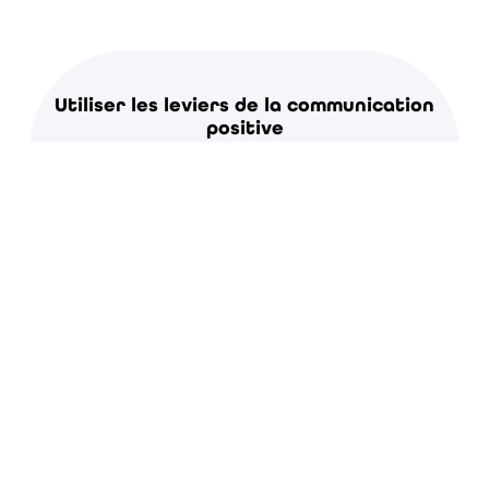
Utiliser les leviers de la communication
positive
Utiliser les leviers de la communication positive pour éviter les
tensions
Anticiper et gérer les situations
difficiles
Anticiper et gérer les situations difficiles, renforcer sa capacité
à réagir de façon approprié