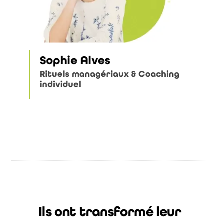
Sophie Alves
Mat
Rituels managériaux & Coaching
Comm
individuel
Co-
Ils ont transformé leur