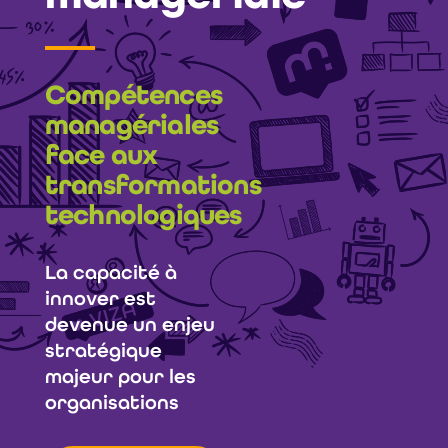
Compétences
managériales
face aux
transformations
technologiques
La capacité à
innover est
devenue un enjeu
stratégique
majeur pour les
organisations