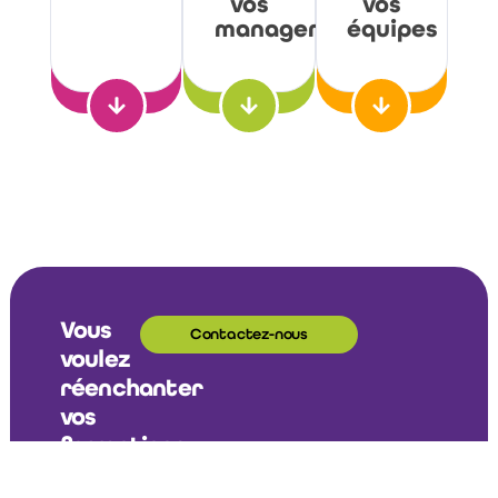
vos
vos
managers
équipes
Vous
Contactez-nous
voulez
réenchanter
vos
formations
ou