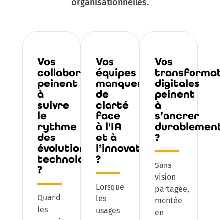
organisationnelles.
Vos
Vos
Vos
collaborateurs
équipes
transformat
peinent
manquent
digitales
à
de
peinent
suivre
clarté
à
le
face
s’ancrer
rythme
à l’IA
durablemen
des
et à
?
évolutions
l’innovation
technologiques
?
Sans
?
vision
Lorsque
partagée,
Quand
les
montée
les
usages
en