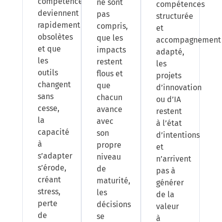
compétences
ne sont
compétences
deviennent
pas
structurée
rapidement
compris,
et
obsolètes
que les
accompagnement
et que
impacts
adapté,
les
restent
les
outils
flous et
projets
changent
que
d’innovation
sans
chacun
ou d’IA
cesse,
avance
restent
la
avec
à l’état
capacité
son
d’intentions
à
propre
et
s’adapter
niveau
n’arrivent
s’érode,
de
pas à
créant
maturité,
générer
stress,
les
de la
perte
décisions
valeur
de
se
à