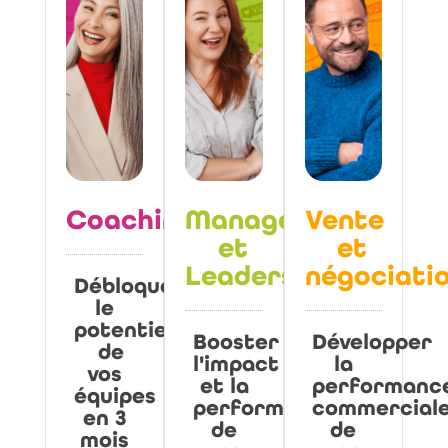
Coaching
Management
Vente
et
et
Leadership
négociati
Débloquez
le
potentiel
Booster
Développer
de
l'impact
la
vos
et la
performanc
équipes
performance
commercial
en 3
de
de
mois