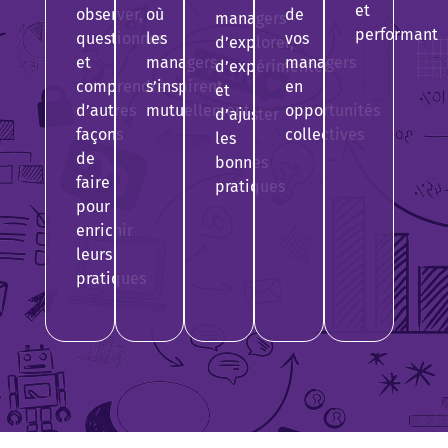
et
observer,
où
de
managers
performant
questionner
les
vos
d’explorer,
et
managers
managers
d’expérimenter
comprendre
s’inspirent
en
et
d’autres
mutuellement
opportunités
d’ajuster
façons
collectives
les
de
bonnes
faire
pratiques
pour
enrichir
leurs
pratiques