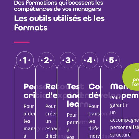
Des formations qui boostent les
compétences de vos managers
Les outils utilisés et les
formats
L
pr
Pensée
Retours
Test
Co-
Mento
fo
critique
d'expérience
and
développem
Pour
learn​
garantir
Pour
Pour
Pour
un
aider
créer
transformer
Pour
accompagn
les
un
les
permettre
personnalisé
managers
espace
défis
à
structuré
à
d’échanges
individuels
vos