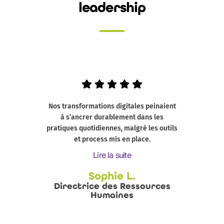
leadership
Nos transformations digitales peinaient
No
à s’ancrer durablement dans les
face
pratiques quotidiennes, malgré les outils
ce
et process mis en place.
Lire la suite
Sophie L.
Directrice des Ressources
Humaines