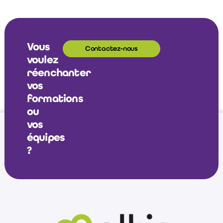
Vous
Contactez-nous
voulez
réenchanter
vos
formations
ou
vos
équipes
?