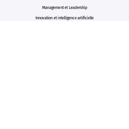
Management et Leadership
Innovation et intelligence artificielle
Vente et négociation
Formations certifiantes de NEOMA
Ressources
Les événements MELTIS
Blog
Webinaires
Livres blancs
Informations légales