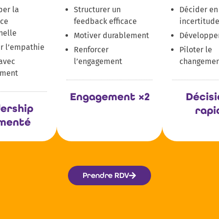
er la
Structurer un
Décider en
nce
feedback efficace
incertitud
nelle
Motiver durablement
Développer 
r l’empathie
Renforcer
Piloter le
avec
l’engagement
changemen
ement
Engagement ×2
Décisi
ership
rapi
menté
Prendre RDV