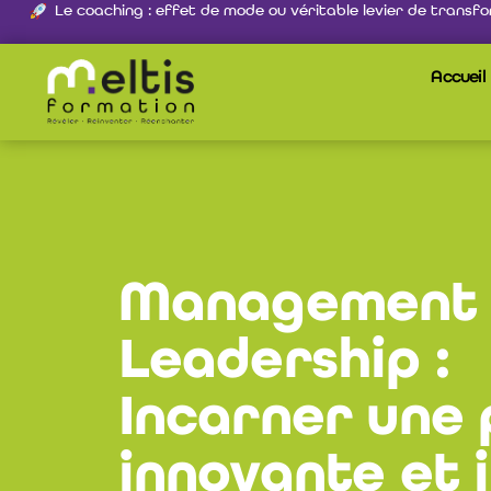
Le coaching : effet de mode ou véritable levier de transfo
Accueil
Management 
Leadership :
Incarner une 
innovante et 