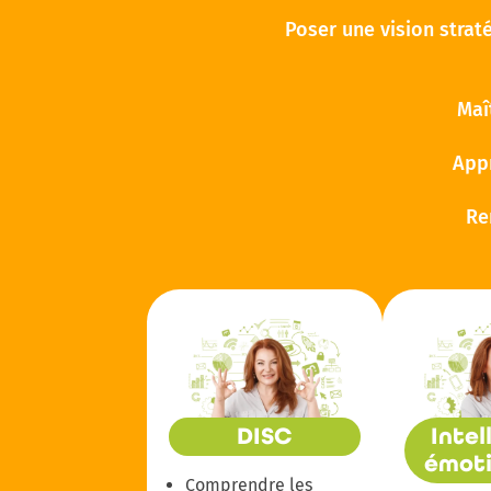
Poser une vision strat
Maî
Appr
Re
DISC
Intel
émoti
Comprendre les