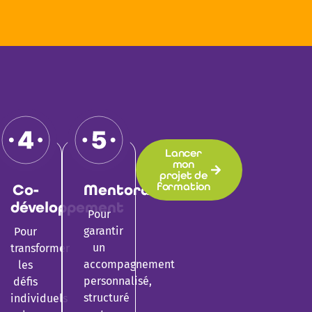
Lancer
mon
projet de
formation
Co-
Mentorat
développement
Pour
garantir
Pour
un
transformer
accompagnement
les
personnalisé,
défis
structuré
individuels