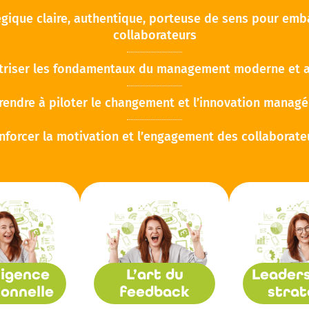
égique claire, authentique, porteuse de sens pour emb
collaborateurs
triser les fondamentaux du management moderne et a
endre à piloter le changement et l’innovation managé
nforcer la motivation et l’engagement des collaborate
ligence
L’art du
Leaders
onnelle
feedback
strat