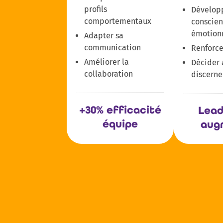
profils
Développ
comportementaux
conscie
émotion
Adapter sa
communication
Renforce
Améliorer la
Décider 
collaboration
discern
+30% efficacité
Lead
équipe
aug