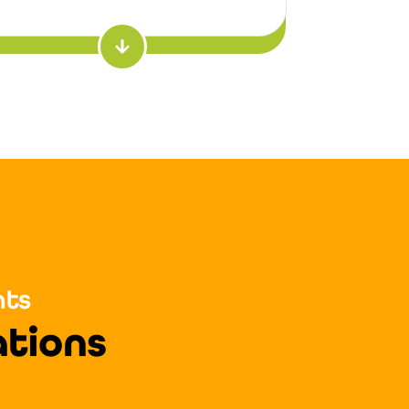
nts
ations