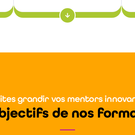
ites grandir vos mentors innova
bjectifs de nos form