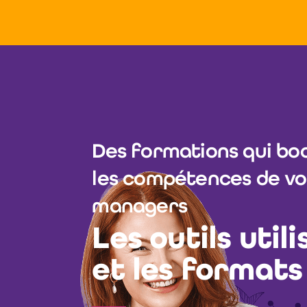
Des formations qui bo
les compétences de vo
managers
Les outils utili
et les formats