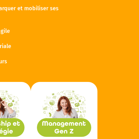
arquer et mobiliser ses
gile
riale
urs
hip et
Management
égie
Gen Z