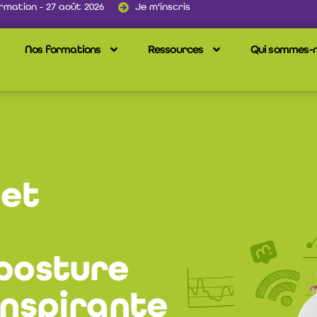
rmation - 27 août 2026
Je m'inscris
Nos formations
Ressources
Qui sommes-n
et
posture
inspirante