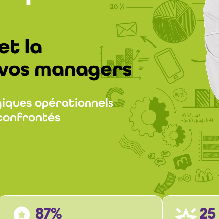
et la
vos managers
giques opérationnels
confrontés
87%
25