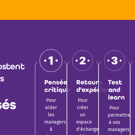
ostent
s
Pensée
Retours
Test
critique
d'expérience
and
learn​
sés
Pour
Pour
aider
créer
Pour
les
un
permettre
managers
espace
à vos
à
d’échanges
managers