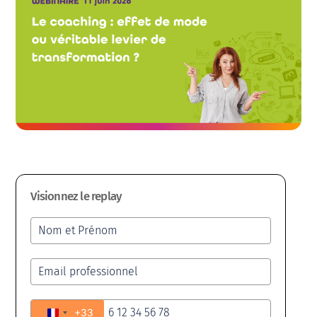
Visionnez le replay
+33
France +33