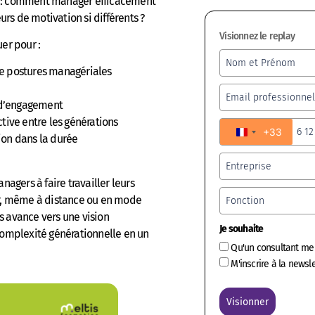
se : comment manager efficacement
rs de motivation si différents ?
Visionnez le replay
uer pour :
e postures managériales
t d’engagement
ctive entre les générations
+33
France +33
on dans la durée
ers à faire travailler leurs
r, même à distance ou en mode
s avance vers une vision
Je souhaite
omplexité générationnelle en un
Qu'un consultant me
M'inscrire à la newsle
Visionner