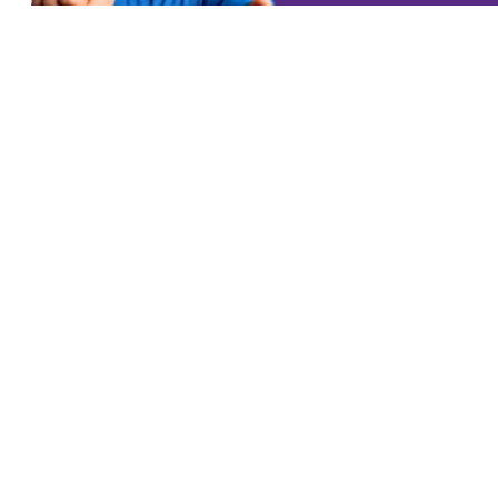
Vous vou
équipes 
Depuis 25 ans, Meltis accompagne les entreprises de secteurs variés.
Notre mission : révéler pour voir et agir différemment, réinventer pour
accepter de penser autrement, réenchanter en portant une vision
créatrice de sens.
Je m'inscris à la newsletter