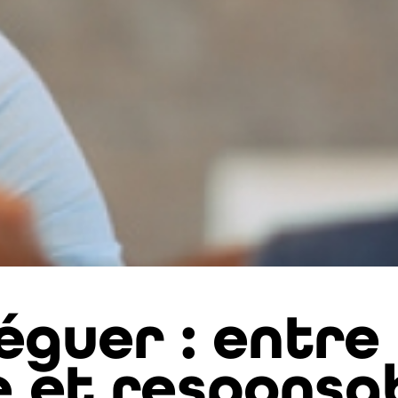
éguer : entre
 et responsab