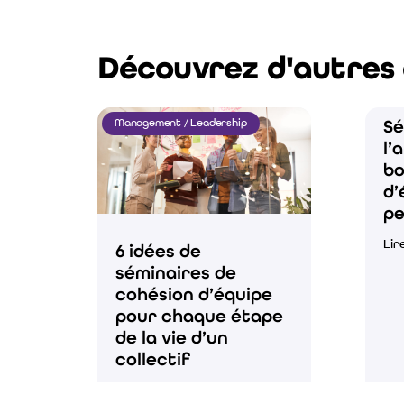
Découvrez d'autres 
Sé
Management / Leadership
l’
bo
d’
p
Lir
6 idées de
séminaires de
cohésion d’équipe
pour chaque étape
de la vie d’un
collectif
Lire