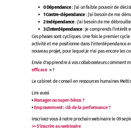
0 Dépendance
: j’ai un faible pouvoir de décis
1 Contre-dépendance
: j’ai besoin de me déma
2 Indépendance
: j’ai besoin de me débrouille
3 L’interdépendance
: je comprends l’intérêt e
Ces phases sont cycliques. Une fois le premier cycl
activité et me positionne dans l’interdépendance av
nouveau projet, pour lequel je n’ai pas encore les c
Envie d’apprendre à vos collaborateurs comment mi
efficace
» ?
Le cabinet de conseil en ressources humaines Melti
Lire aussi
•
Manager ou super-héros ?
•
Empowerment : clé de la performance ?
Inscrivez-vous à notre prochain webinaire le 09 se
>> S’inscrire au webinaire