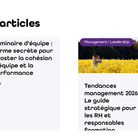
articles
minaire d’équipe :
Management / Leadership
arme secrète pour
oster la cohésion
équipe et la
erformance
e
Tendances
management 2026 
Le guide
stratégique pour
les RH et
responsables
formation