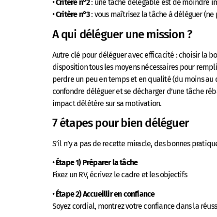
•
Critère n°2
: une tache délégable est de moindre i
•
Critère n°3
: vous maîtrisez la tâche à déléguer (n
A qui déléguer une mission ?
Autre clé pour déléguer avec efficacité : choisir la
disposition tous les moyens nécessaires pour remplir
perdre un peu en temps et en qualité (du moins au 
confondre déléguer et se décharger d’une tâche réba
impact délétère sur sa motivation.
7 étapes pour bien déléguer
S’il n’y a pas de recette miracle, des bonnes pratiq
•
Étape 1)
Préparer la tâche
Fixez un RV, écrivez le cadre et les objectifs
•
Étape 2)
Accueillir en confiance
Soyez cordial, montrez votre confiance dans la réuss