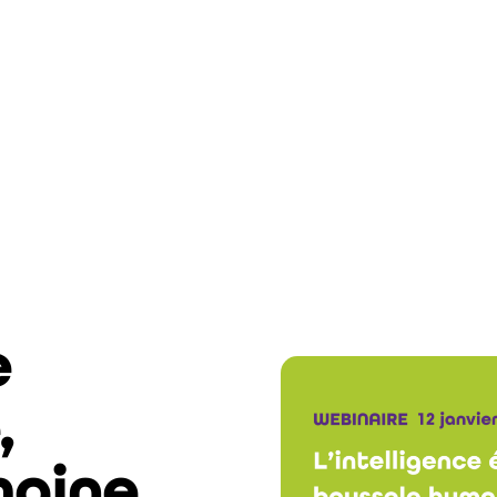
e
,
maine