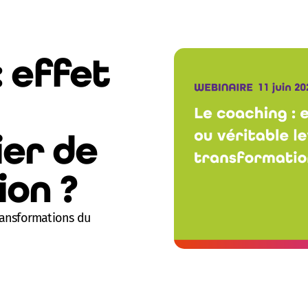
: effet
ier de
on ?
transformations du