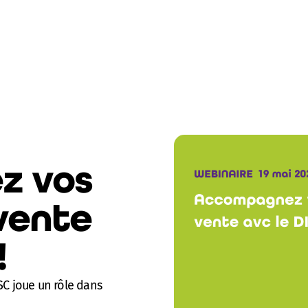
z vos
 vente
!
C joue un rôle dans