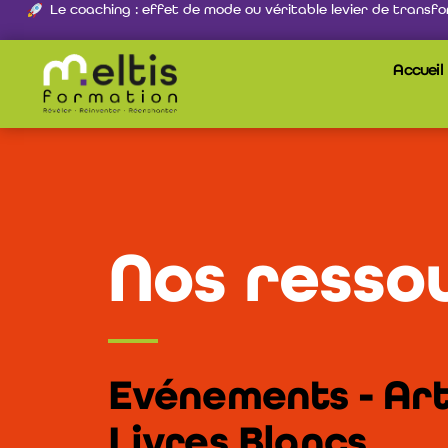
Le coaching : effet de mode ou véritable levier de transfo
Accueil
Nos resso
Evénements - Arti
Livres Blancs