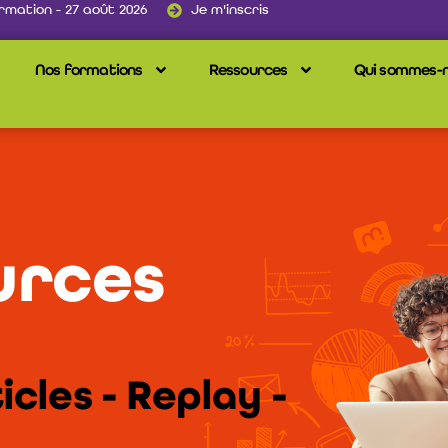
rmation - 27 août 2026
Je m'inscris
Nos formations
Ressources
Qui sommes-n
urces
cles - Replay -